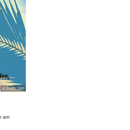
© Grafik: GEP
em am