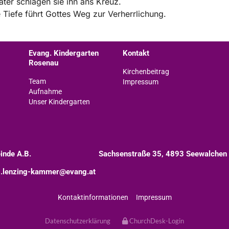
ter schlagen sie ihn ans Kreuz.
 Tiefe führt Gottes Weg zur Verherrlichung.
Evang. Kindergarten
Kontakt
Rosenau
Kirchenbeitrag
Team
Impressum
Aufnahme
Unser Kindergarten
inde A.B.
Sachsenstraße 35, 4893 Seewalchen
.lenzing-kammer@evang.at
Kontaktinformationen
Impressum
Datenschutzerklärung
ChurchDesk-Login