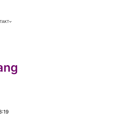
TAKT
ang
8:19