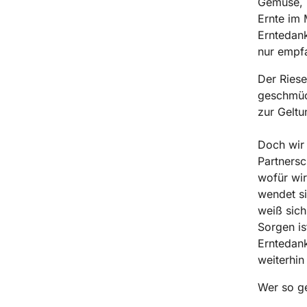
Gemüse, m
Ernte im 
Erntedank
nur empf
Der Riese
geschmück
zur Geltu
Doch wir
Partnersc
wofür wir
wendet si
weiß sich
Sorgen is
Erntedank
weiterhin
Wer so ge