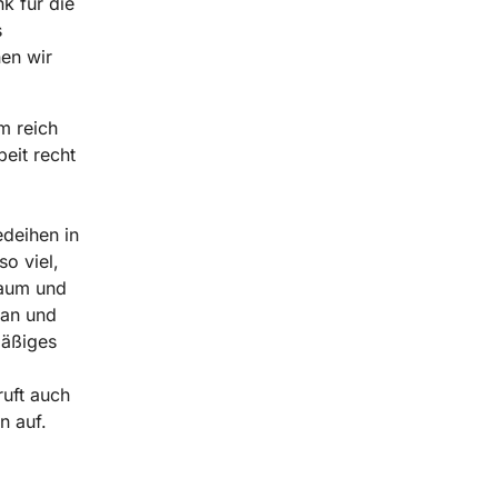
k für die
s
nen wir
m reich
eit recht
deihen in
so viel,
Raum und
 an und
mäßiges
ruft auch
n auf.