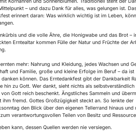
it Kornähren und Sonnenblumen. Traditionell steht der Dan
Mittelpunkt – und dazu Dank für alles, was gelungen ist. Da
fest erinnert daran: Was wirklich wichtig ist im Leben, kön
angen.
nkürbis und die volle Ähre, die Honigwabe und das Brot – i
ten Erntealtar kommen Fülle der Natur und Früchte der Arb
ng.
 ernten mehr: Nahrung und Kleidung, jedes Wachsen und Ge
haft und Familie, große und kleine Erfolge im Beruf – da ist 
 danken können. Das Erntedankfest gibt der Dankbarkeit 
e hin zu Gott. Wer dankt, sieht nichts als selbstverständlich
 von Gott reich beschenkt. Ängstliches Sammeln und über
t ihm fremd. Gottes Großzügigkeit steckt an. So lenkte der
sonntag den Blick über den eigenen Tellerrand hinaus und 
 zum verantwortungsvollen Teilen von Besitz und Ressource
ben kann, dessen Quellen werden nie versiegen.