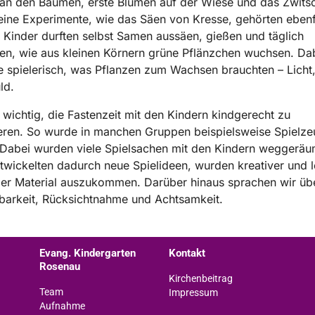
an den Bäumen, erste Blumen auf der Wiese und das Zwits
eine Experimente, wie das Säen von Kresse, gehörten ebenf
 Kinder durften selbst Samen aussäen, gießen und täglich
n, wie aus kleinen Körnern grüne Pflänzchen wuchsen. Da
ie spielerisch, was Pflanzen zum Wachsen brauchten – Licht
ld.
s wichtig, die Fastenzeit mit den Kindern kindgerecht zu
eren. So wurde in manchen Gruppen beispielsweise Spielze
 Dabei wurden viele Spielsachen mit den Kindern weggeräu
twickelten dadurch neue Spielideen, wurden kreativer und l
ger Material auszukommen. Darüber hinaus sprachen wir üb
barkeit, Rücksichtnahme und Achtsamkeit.
Evang. Kindergarten
Kontakt
Rosenau
Kirchenbeitrag
Team
Impressum
Aufnahme