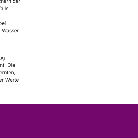
chern der
alls
bei
, Wasser
ug
mt. Die
ernten,
er Werte