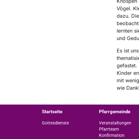
Knospen 
Vögel. Kl
dazu. Die
beobachte
lernten s
und Gedu
Es ist un
thematisi
gefastet.
Kinder en
mit weni
wie Dank
Startseite
Pfarrgemeinde
Gottesdienste
Veranstaltungen
Pfarrteam
Konfirmation