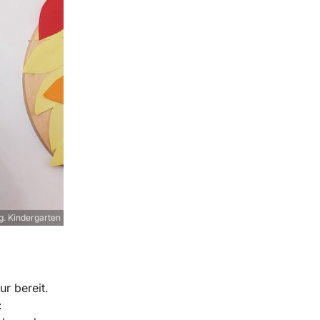
. Kindergarten
r bereit.
: