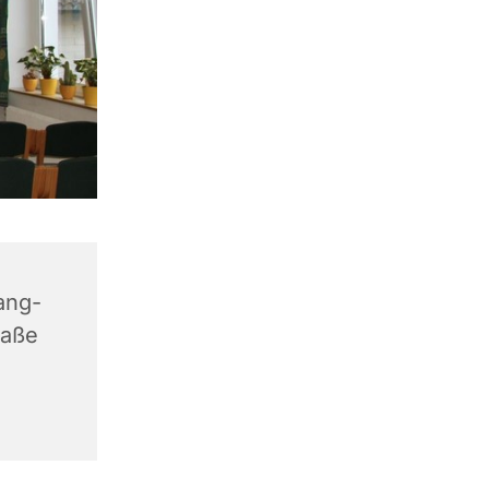
ang-
raße