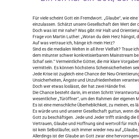
Für viele scheint Gott ein Fremdwort. „Glaube“, wie eine
einzulassen. Schätzt unsere Gesellschaft den Wert der c
Doch was ist mir nahe? Was gibt mir Halt und Orientier
Frage von Martin Luther: „Woran du dein Herz hängst, da
Auf was vertraue ich, hänge ich mein Herz?
Sind es die medialen Welten in all ihrer Vielfalt? Trau
dem mitunter schwer konkretisierbarem Mainstream best
Schaf sein.“ Vermeintliche Götter, die mir klare Vorga
vermitteln. Es können höchstens Scheinsicherheiten sei
Jede Krise ist zugleich eine Chance der Neu-Orientierung
Unsicherheiten, Ängste und Unzufriedenheiten verantwor
Doch wer etwas loslässt, der hat zwei Hände frei.
Die Chance besteht darin, im ersten Schritt Verantwor
wesentlicher „Türöffner“, um den Rahmen der eigenen Mög
Es ist eine menschliche Überheblichkeit, zu meinen, es l
Es würde uns und unserer Gesellschaft guttun, wenn die
Gott zu beschäftigen. Jede und Jeder trifft ständig di
Vertrauen, Glaube und Hoffnung sind wertvoll für mich 
ist kein Selbstläufer, sich immer wieder neu auf „Glaub
Allerdings ist der Glaube an Gott zwar eine hervorragen