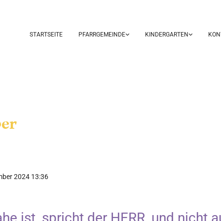
STARTSEITE
PFARRGEMEINDE
KINDERGARTEN
KON
er
ember 2024 13:36
ahe ist, spricht der HERR, und nicht a