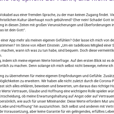
 Vokabel aus einer fremden Sprache, zu der man keinen Zugang findet. Viel
hristlichen Kultur überhaupt noch gebührend? Eher nein! Schade! Gott ist
ung in diesen Zeiten mit großen Verunsicherungen und Überforderungen in
s ist dein Gott“.
e ich einer App mehr als meinen eigenen Gefühlen? Oder lasse ich mich von 
immen? Im Sinne von Albert Einstein: „Um ein tadelloses Mitglied einer 
ben machen, wann ich was zu tun habe, sind bequem. Doch diese vermeintl
n.
, indem ich meine eigenen Werte hinterfrage. Auf den ersten Blick ist es d
tlich zu machen. Denn solange ich mich selbst nicht bewege, nehme ich d
tung zu übernehmen für meine eigenen Empfindungen und Gefühle. Zusätz
lichkeiten zu erweitern. Wir haben alle nicht zuletzt durch die Corona-P
ässt sich alles erklären, beweisen und bewerten, um daraus das richtige H
 Werte Vertrauen, Glaube und Hoffnung eine wichtigere Rolle spielen wü
e Entscheidung, ob meine Erwartungshaltung auf Angst oder auf Vertrauen 
persönlich, wie auch für unser Miteinander. Diese Werte erfordern Mut un
e, Liebe und Hoffnung“ hin auszurichten. Sich selbst und anderen mit Vert
de Voraussetzung, aber keine Garantie für ein gelingendes, erfülltes Lebe