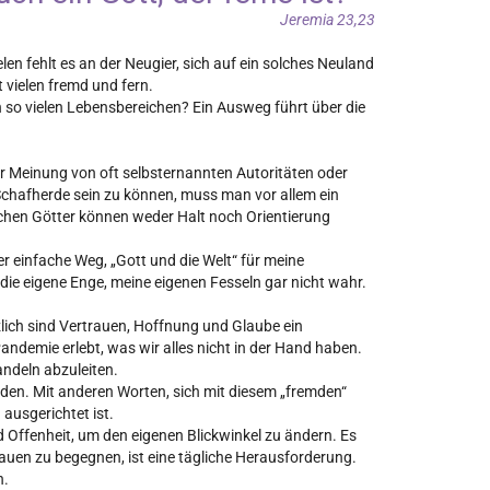
Jeremia 23,23
en fehlt es an der Neugier, sich auf ein solches Neuland
 vielen fremd und fern.
 so vielen Lebensbereichen? Ein Ausweg führt über die
der Meinung von oft selbsternannten Autoritäten oder
Schafherde sein zu können, muss man vor allem ein
ichen Götter können weder Halt noch Orientierung
er einfache Weg, „Gott und die Welt“ für meine
ie eigene Enge, meine eigenen Fesseln gar nicht wahr.
lich sind Vertrauen, Hoffnung und Glaube ein
andemie erlebt, was wir alles nicht in der Hand haben.
andeln abzuleiten.
rden. Mit anderen Worten, sich mit diesem „fremden“
ausgerichtet ist.
d Offenheit, um den eigenen Blickwinkel zu ändern. Es
rauen zu begegnen, ist eine tägliche Herausforderung.
n.