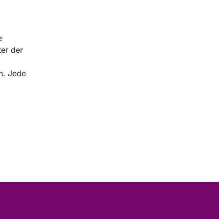
e
er der
n. Jede