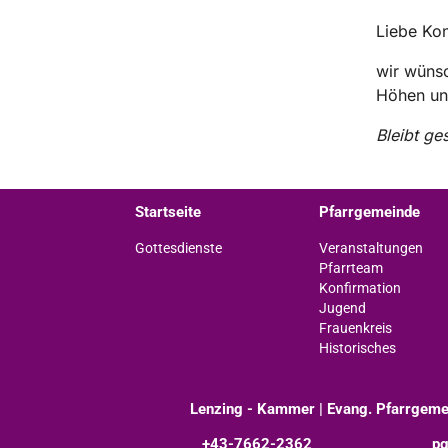
Liebe Kon
wir wünsc
Höhen und
Bleibt ge
Startseite
Pfarrgemeinde
Gottesdienste
Veranstaltungen
Pfarrteam
Konfirmation
Jugend
Frauenkreis
Historisches
Lenzing - Kammer | Evang. Pfarrgeme
+43-7662-2362
pg