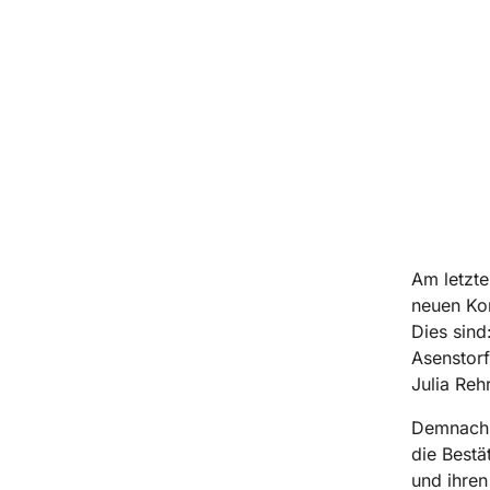
Am letzte
neuen Kon
Dies sind
Asenstorf
Julia Reh
Demnach b
die Bestä
und ihren