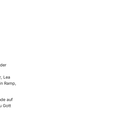
 der
r, Lea
min Ramp,
nde auf
u Gott